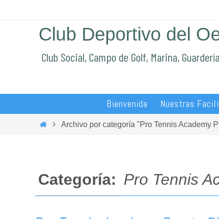
Ir
al
Club Deportivo del O
contenido
Club Social, Campo de Golf, Marina, Guarderí
Ir
Bienvenida
Nuestras Facil
al
contenido
Inicio
Archivo por categoría "Pro Tennis Academy P
Categoría:
Pro Tennis A