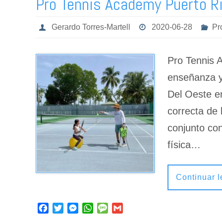
Pro Tennis Academy Puerto R
Gerardo Torres-Martell
2020-06-28
Pr
Pro Tennis 
enseñanza y 
Del Oeste e
correcta de 
conjunto con
física…
Continuar 
F
T
M
W
M
G
a
w
e
h
e
m