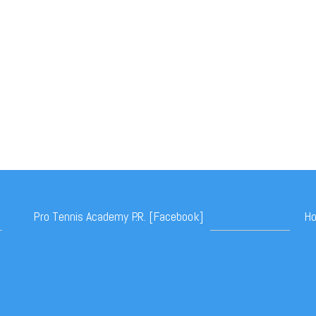
Pro Tennis Academy P.R. [Facebook]
Ho