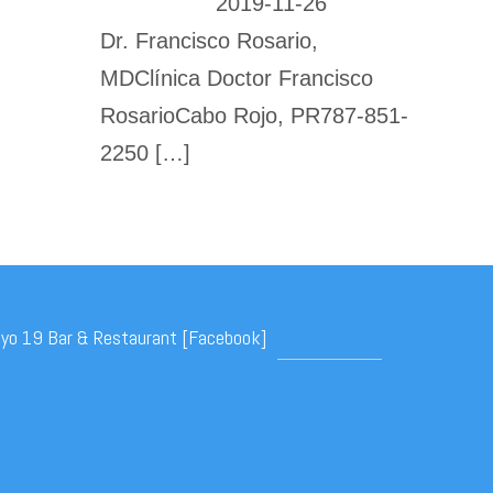
2019-11-26
Dr. Francisco Rosario,
MDClínica Doctor Francisco
RosarioCabo Rojo, PR787-851-
2250
[…]
yo 19 Bar & Restaurant [Facebook]