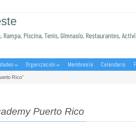
este
a, Rampa, Piscina, Tenis, Gimnasio, Restaurantes, Activ
idades
Organización
Membresía
Calendario
F
uerto Rico"
cademy Puerto Rico