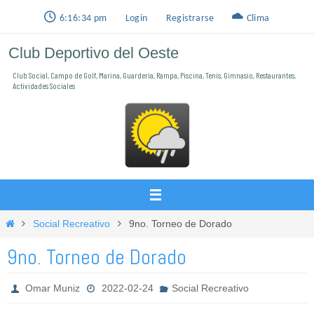
Ir
6:16:35 pm
Login
Registrarse
Clima
al
Club Deportivo del Oeste
contenido
Club Social, Campo de Golf, Marina, Guardería, Rampa, Piscina, Tenis, Gimnasio, Restaurantes,
Actividades Sociales
Inicio
Social Recreativo
9no. Torneo de Dorado
9no. Torneo de Dorado
Omar Muniz
2022-02-24
Social Recreativo