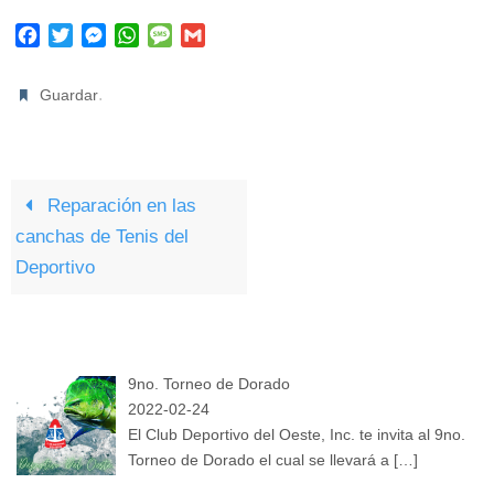
F
T
M
W
M
G
a
w
e
h
e
m
c
i
s
a
s
a
.
Guardar
e
t
s
t
s
i
b
t
e
s
a
l
o
e
n
A
g
o
r
g
p
e
k
Reparación en las
e
p
r
canchas de Tenis del
Deportivo
9no. Torneo de Dorado
2022-02-24
El Club Deportivo del Oeste, Inc. te invita al 9no.
Torneo de Dorado el cual se llevará a
[…]