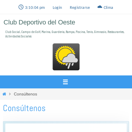
Ir
3:10:05 pm
Login
Registrarse
Clima
al
Club Deportivo del Oeste
contenido
Club Social, Campo de Golf, Marina, Guardería, Rampa, Piscina, Tenis, Gimnasio, Restaurantes,
Actividades Sociales
Inicio
Consúltenos
Consúltenos