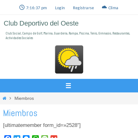
Ir
7:16:37 pm
Login
Registrarse
Clima
al
Club Deportivo del Oeste
contenido
Club Social, Campo de Golf, Marina, Guardería, Rampa, Piscina, Tenis, Gimnasio, Restaurantes,
Actividades Sociales
Inicio
Miembros
Miembros
[ultimatemember form_id=»2528″]