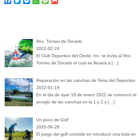
F
T
M
W
M
G
a
w
e
h
e
m
c
i
s
a
s
a
e
t
s
t
s
i
b
t
e
s
a
l
o
e
n
A
g
9no. Torneo de Dorado
o
r
g
p
e
k
e
2022-02-24
p
r
El Club Deportivo del Oeste, Inc. te invita al 9no.
Torneo de Dorado el cual se llevará a
[…]
Reparación en las canchas de Tenis del Deportivo
2022-01-19
En el dia de ayer 18 de enero 2022 se comenzó el
arreglo de las canchas en la 1 y 2 y
[…]
Un poco de Golf
2020-06-28
El juego del golf consiste en introducir una bola en