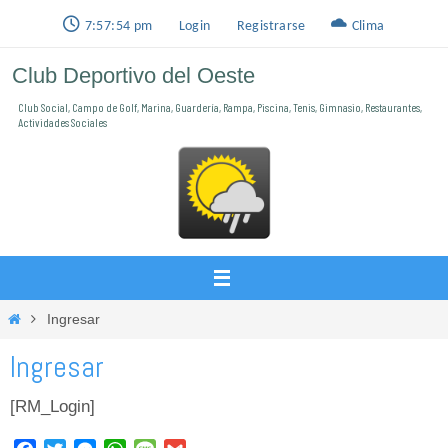
Ir
7:57:54 pm
Login
Registrarse
Clima
al
Club Deportivo del Oeste
contenido
Club Social, Campo de Golf, Marina, Guardería, Rampa, Piscina, Tenis, Gimnasio, Restaurantes,
Actividades Sociales
Inicio
Ingresar
Ingresar
[RM_Login]