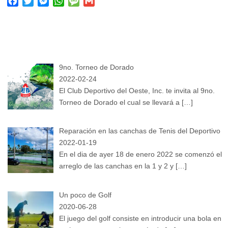
F
T
M
W
M
G
a
w
e
h
e
m
c
i
s
a
s
a
e
t
s
t
s
i
b
t
e
s
a
l
o
e
n
A
g
9no. Torneo de Dorado
o
r
g
p
e
k
e
2022-02-24
p
r
El Club Deportivo del Oeste, Inc. te invita al 9no.
Torneo de Dorado el cual se llevará a
[…]
Reparación en las canchas de Tenis del Deportivo
2022-01-19
En el dia de ayer 18 de enero 2022 se comenzó el
arreglo de las canchas en la 1 y 2 y
[…]
Un poco de Golf
2020-06-28
El juego del golf consiste en introducir una bola en