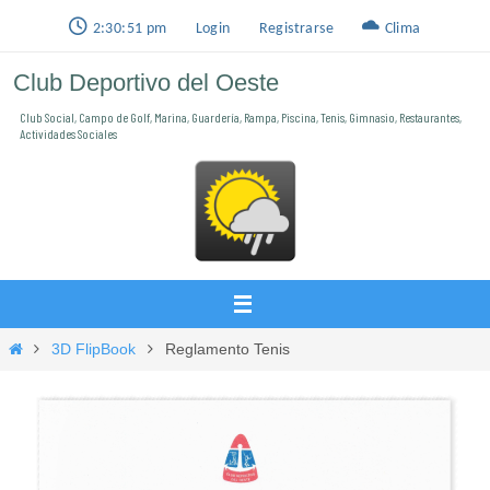
Ir
2:30:52 pm
Login
Registrarse
Clima
al
Club Deportivo del Oeste
contenido
Club Social, Campo de Golf, Marina, Guardería, Rampa, Piscina, Tenis, Gimnasio, Restaurantes,
Actividades Sociales
Inicio
3D FlipBook
Reglamento Tenis